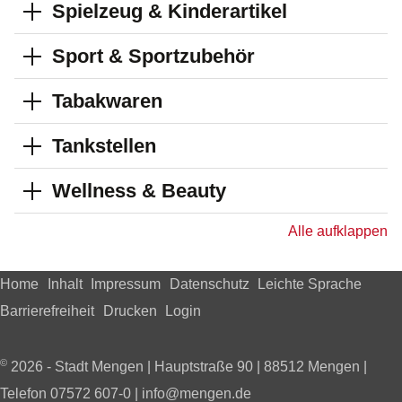
Spielzeug & Kinderartikel
Sport & Sportzubehör
Tabakwaren
Tankstellen
Wellness & Beauty
Alle aufklappen
Home
Inhalt
Impressum
Datenschutz
Leichte Sprache
Barrierefreiheit
Drucken
Login
©
2026 - Stadt Mengen | Hauptstraße 90 | 88512 Mengen |
Telefon 07572 607-0 | info@mengen.de