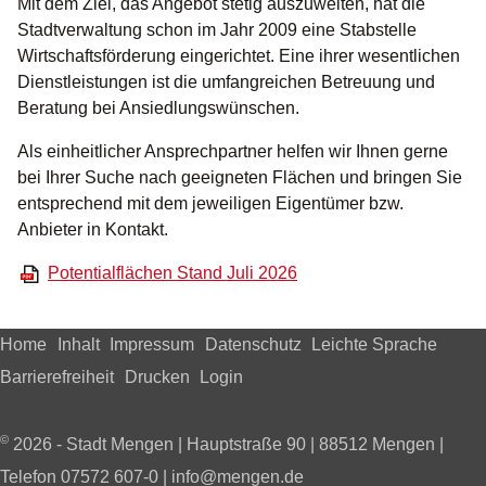
Mit dem Ziel, das Angebot stetig auszuweiten, hat die
Stadtverwaltung schon im Jahr 2009 eine Stabstelle
Wirtschaftsförderung eingerichtet. Eine ihrer wesentlichen
Dienstleistungen ist die umfangreichen Betreuung und
Beratung bei Ansiedlungswünschen.
Als einheitlicher Ansprechpartner helfen wir Ihnen gerne
bei Ihrer Suche nach geeigneten Flächen und bringen Sie
entsprechend mit dem jeweiligen Eigentümer bzw.
Anbieter in Kontakt.
Potentialflächen Stand Juli 2026
Home
Inhalt
Impressum
Datenschutz
Leichte Sprache
Barrierefreiheit
Drucken
Login
©
2026 - Stadt Mengen | Hauptstraße 90 | 88512 Mengen |
Telefon 07572 607-0 | info@mengen.de