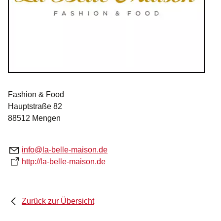
Fashion & Food
Hauptstraße 82
88512 Mengen
nf
l
-b
ll
-m
s
n
d
http://la-belle-maison.de
Zurück zur Übersicht