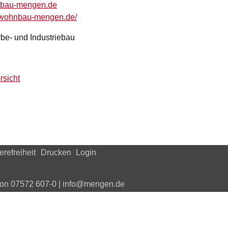
b
-m
ng
n
d
b-wohnbau-mengen.de/
e- und Industriebau
rsicht
erefreiheit
Drucken
Login
efon 07572 607-0 | info@mengen.de