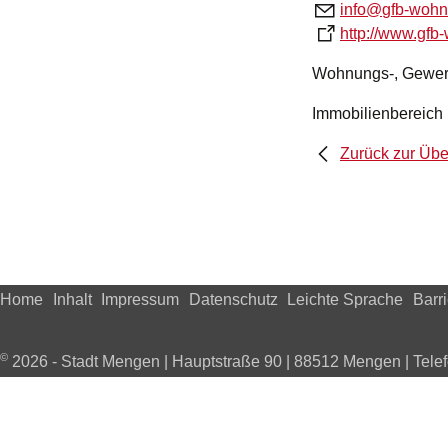
nf
gfb-w
hn
http://www.gf
Wohnungs-, Gewerb
Immobilienbereich
Zurück zur Übe
Home
Inhalt
Impressum
Datenschutz
Leichte Sprache
Barri
©
2026 - Stadt Mengen | Hauptstraße 90 | 88512 Mengen | Tel