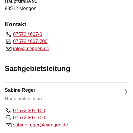
Hauptstraße 90
88512 Mengen
Kontakt
07572 / 607-0
07572 / 607-700
nf
m
ng
n
d
Sachgebietsleitung
Sabine Reger
Hauptamtsleiterin
07572 607-100
07572 607-700
s
b
n
r
g
r
m
ng
n
d