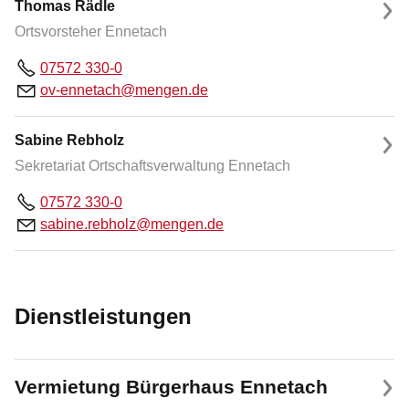
Thomas Rädle
Ortsvorsteher Ennetach
07572 330-0
v-
nn
t
ch
m
ng
n
d
Sabine Rebholz
Sekretariat Ortschaftsverwaltung Ennetach
07572 330-0
s
b
n
r
bh
lz
m
ng
n
d
Dienstleistungen
Vermietung Bürgerhaus Ennetach