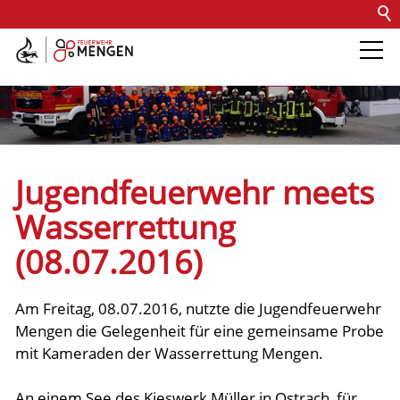
Kontakt
Impressum
Datenschutz
Barrierefreiheit
Intern
Die Feuerwehr
Abteilungen &
Jugendfeuerwehr meets
Fachdienste
Wasserrettung
(08.07.2016)
Fahrzeuge
Am Freitag, 08.07.2016, nutzte die Jugendfeuerwehr
Einsätze
Mengen die Gelegenheit für eine gemeinsame Probe
mit Kameraden der Wasserrettung Mengen.
Jugend
An einem See des Kieswerk Müller in Ostrach, für