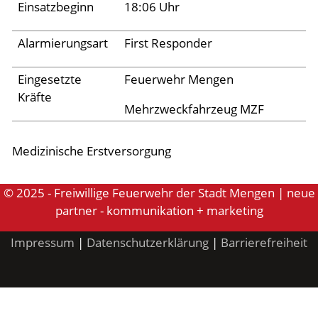
Archiv 2024
Einsatzbeginn
18:06 Uhr
Archiv 2023
Alarmierungsart
First Responder
Archiv 2022
Eingesetzte
Feuerwehr Mengen
Archiv 2021
Kräfte
Archiv 2020
Mehrzweckfahrzeug MZF
Archiv 2019
Medizinische Erstversorgung
Archiv 2018
Archiv 2017
© 2025 - Freiwillige Feuerwehr der Stadt Mengen | neue
partner - kommunikation + marketing
Archiv 2016
Archiv 2015
Impressum
|
Datenschutzerklärung
|
Barrierefreiheit
Jugend