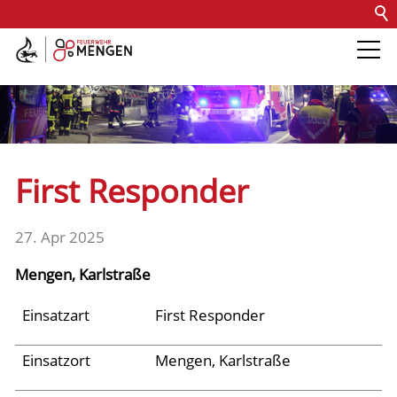
Kontakt
Impressum
Datenschutz
Barrierefreiheit
Intern
Die Feuerwehr
Abteilungen &
First Responder
Fachdienste
27. Apr 2025
Fahrzeuge
Mengen, Karlstraße
Einsätze
Einsatzart
First Responder
Einsatzort
Mengen, Karlstraße
Archiv 2025