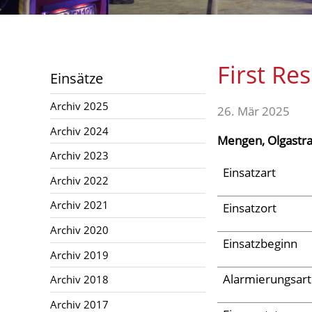
Archiv 2024
Archiv 2023
Archiv 2022
First Re
Einsätze
Archiv 2021
Archiv 2025
Archiv 2020
26. Mär 2025
Archiv 2024
Archiv 2019
Mengen, Olgastr
Archiv 2023
Archiv 2018
Einsatzart
Archiv 2022
Archiv 2017
Archiv 2021
Einsatzort
Archiv 2016
Archiv 2020
Archiv 2015
Einsatzbeginn
Archiv 2019
Jugend
Alarmierungsart
Archiv 2018
Archiv 2017