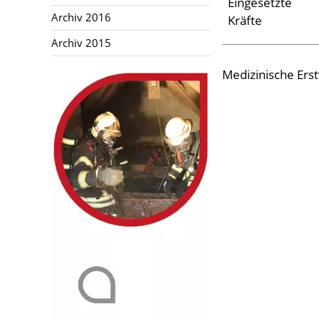
Eingesetzte
Aktuelles
Archiv 2016
Kräfte
Archiv 2015
Links
Medizinische Ers