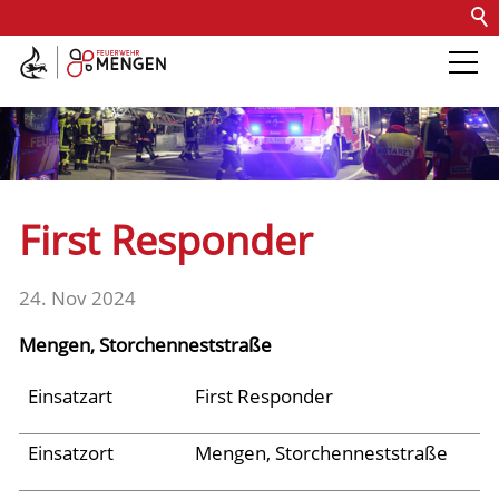
Kontakt
Impressum
Datenschutz
Barrierefreiheit
Intern
Die Feuerwehr
Abteilungen &
First Responder
Fachdienste
24. Nov 2024
Fahrzeuge
Mengen, Storchenneststraße
Einsätze
Einsatzart
First Responder
Einsatzort
Mengen, Storchenneststraße
Archiv 2025