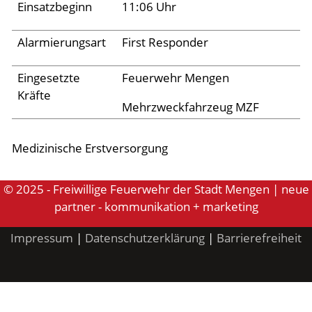
Archiv 2024
Einsatzbeginn
11:06 Uhr
Archiv 2023
Alarmierungsart
First Responder
Archiv 2022
Eingesetzte
Feuerwehr Mengen
Archiv 2021
Kräfte
Archiv 2020
Mehrzweckfahrzeug MZF
Archiv 2019
Medizinische Erstversorgung
Archiv 2018
Archiv 2017
© 2025 - Freiwillige Feuerwehr der Stadt Mengen | neue
partner - kommunikation + marketing
Archiv 2016
Archiv 2015
Impressum
|
Datenschutzerklärung
|
Barrierefreiheit
Jugend