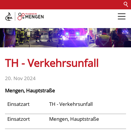
Kontakt
Impressum
Datenschutz
Barrierefreiheit
Intern
Die Feuerwehr
Abteilungen &
TH - Verkehrsunfall
Fachdienste
20. Nov 2024
Fahrzeuge
Mengen, Hauptstraße
Einsätze
Einsatzart
TH - Verkehrsunfall
Einsatzort
Mengen, Hauptstraße
Archiv 2025