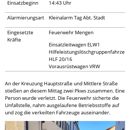
Archiv 2024
Einsatzbeginn
14:43 Uhr
Archiv 2023
Alarmierungsart
Kleinalarm Tag Abt. Stadt
Archiv 2022
Eingesetzte
Feuerwehr Mengen
Archiv 2021
Kräfte
Archiv 2020
Einsatzleitwagen ELW1
Hilfeleistungslöschgruppenfahrzeu
Archiv 2019
HLF 20/16
Archiv 2018
Vorausrüstwagen VRW
Archiv 2017
An der Kreuzung Hauptstraße und Mittlere Straße
Archiv 2016
stießen an diesem Mittag zwei Pkws zusammen. Eine
Archiv 2015
Person wurde verletzt. Die Feuerwehr sicherte die
Unfallstelle, nahm ausgelaufene Betriebsstoffe auf
Jugend
und zog die verkeilten Fahrzeuge auseinander.