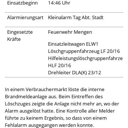
Archiv 2024
Einsatzbeginn
14:46 Uhr
Archiv 2023
Alarmierungsart
Kleinalarm Tag Abt. Stadt
Archiv 2022
Eingesetzte
Feuerwehr Mengen
Archiv 2021
Kräfte
Archiv 2020
Einsatzleitwagen ELW1
Löschgruppenfahrzeug LF 20/16
Archiv 2019
Hilfeleistungslöschgruppenfahrzeu
Archiv 2018
HLF 20/16
Drehleiter DLA(K) 23/12
Archiv 2017
Archiv 2016
In einem Verbrauchermarkt löste die interne
Archiv 2015
Brandmeldeanlage aus. Beim Eintreffen des
Löschzuges zeigte die Anlage nicht mehr an, wo der
Jugend
Alarm ausgelöst hatte. Eine Kontrolle aller Melder
führte zu keinem Ergebnis, so dass von einem
Fehlalarm ausgegangen werden konnte.