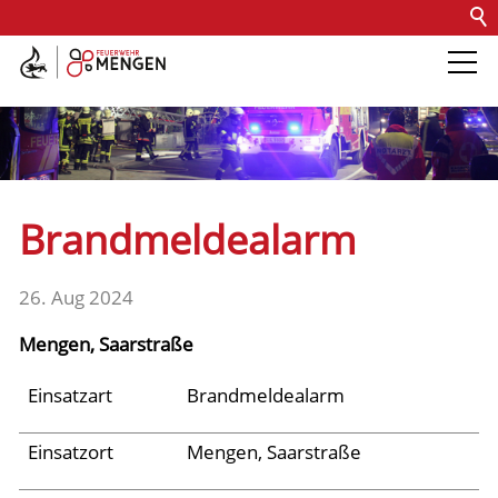
Kontakt
Impressum
Datenschutz
Barrierefreiheit
Intern
Die Feuerwehr
Abteilungen &
Brandmeldealarm
Fachdienste
26. Aug 2024
Fahrzeuge
Mengen, Saarstraße
Einsätze
Einsatzart
Brandmeldealarm
Einsatzort
Mengen, Saarstraße
Archiv 2025