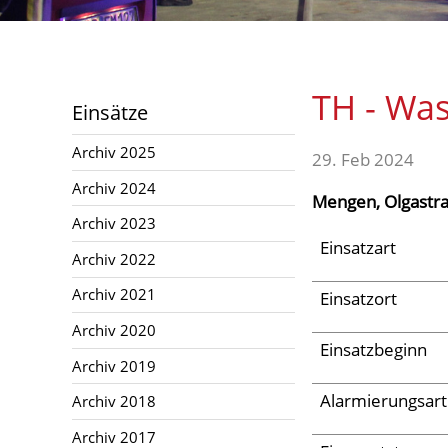
Archiv 2024
Archiv 2023
Archiv 2022
TH - Wa
Einsätze
Archiv 2021
Archiv 2025
Archiv 2020
29. Feb 2024
Archiv 2024
Archiv 2019
Mengen, Olgastr
Archiv 2023
Archiv 2018
Einsatzart
Archiv 2022
Archiv 2017
Archiv 2021
Einsatzort
Archiv 2016
Archiv 2020
Archiv 2015
Einsatzbeginn
Archiv 2019
Jugend
Alarmierungsart
Archiv 2018
Archiv 2017