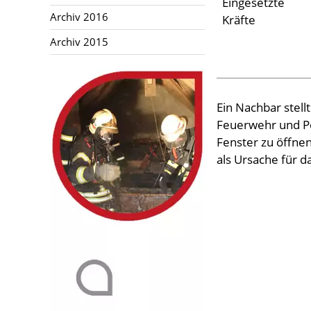
Eingesetzte
Aktuelles
Archiv 2016
Kräfte
Archiv 2015
Links
Ein Nachbar stel
Feuerwehr und Po
Fenster zu öffne
als Ursache für 