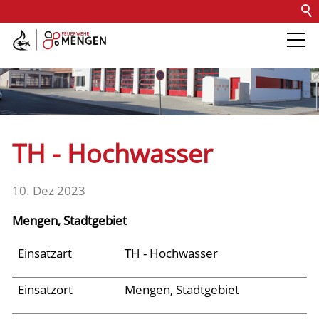
Kontakt
Impressum
Datenschutz
Barrierefreiheit
Intern
Die Feuerwehr
Abteilungen &
TH - Hochwasser
Fachdienste
10. Dez 2023
Fahrzeuge
Mengen, Stadtgebiet
Einsätze
Einsatzart
TH - Hochwasser
Einsatzort
Mengen, Stadtgebiet
Jugend