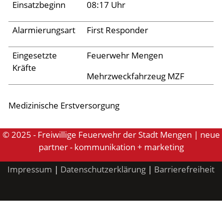
Einsatzbeginn
08:17 Uhr
Aktuelles
Alarmierungsart
First Responder
Links
Eingesetzte
Feuerwehr Mengen
Kräfte
Mehrzweckfahrzeug MZF
Medizinische Erstversorgung
© 2025 - Freiwillige Feuerwehr der Stadt Mengen | neue
partner - kommunikation + marketing
Impressum
|
Datenschutzerklärung
|
Barrierefreiheit