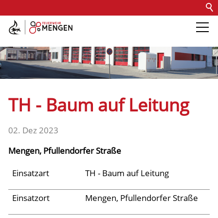
Kontakt
Impressum
Datenschutz
Barrierefreiheit
Intern
Die Feuerwehr
Abteilungen &
TH - Baum auf Leitung
Fachdienste
02. Dez 2023
Fahrzeuge
Mengen, Pfullendorfer Straße
Einsätze
Einsatzart
TH - Baum auf Leitung
Einsatzort
Mengen, Pfullendorfer Straße
Jugend