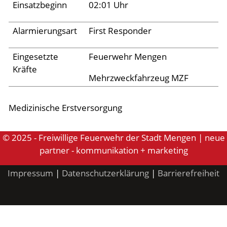
Einsatzbeginn
02:01 Uhr
Aktuelles
Alarmierungsart
First Responder
Links
Eingesetzte
Feuerwehr Mengen
Kräfte
Mehrzweckfahrzeug MZF
Medizinische Erstversorgung
© 2025 - Freiwillige Feuerwehr der Stadt Mengen | neue
partner - kommunikation + marketing
Impressum
|
Datenschutzerklärung
|
Barrierefreiheit