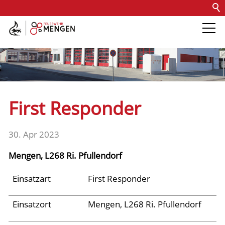
Kontakt
Impressum
Datenschutz
Barrierefreiheit
Intern
Die Feuerwehr
Abteilungen &
First Responder
Fachdienste
30. Apr 2023
Fahrzeuge
Mengen, L268 Ri. Pfullendorf
Einsätze
Einsatzart
First Responder
Einsatzort
Mengen, L268 Ri. Pfullendorf
Jugend