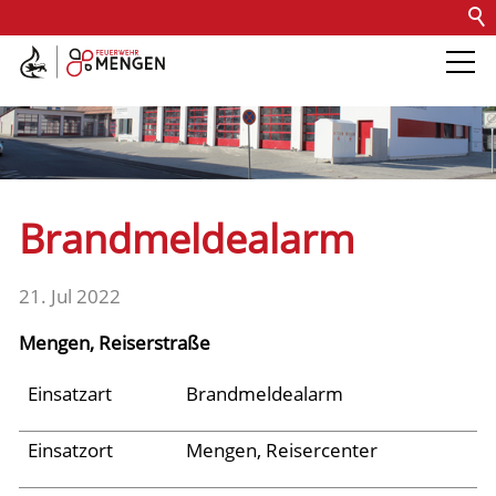
Kontakt
Impressum
Datenschutz
Barrierefreiheit
Intern
Die Feuerwehr
Abteilungen &
Brandmeldealarm
Fachdienste
21. Jul 2022
Fahrzeuge
Mengen, Reiserstraße
Einsätze
Einsatzart
Brandmeldealarm
Einsatzort
Mengen, Reisercenter
Jugend