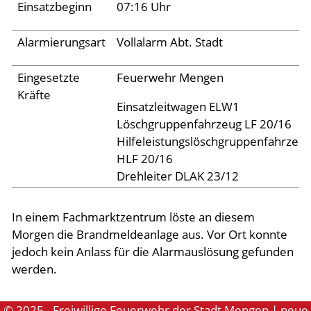
Einsatzbeginn
07:16 Uhr
Aktuelles
Alarmierungsart
Vollalarm Abt. Stadt
Links
Eingesetzte
Feuerwehr Mengen
Kräfte
Einsatzleitwagen ELW1
Löschgruppenfahrzeug LF 20/16
Hilfeleistungslöschgruppenfahrzeu
HLF 20/16
Drehleiter DLAK 23/12
In einem Fachmarktzentrum löste an diesem
Morgen die Brandmeldeanlage aus. Vor Ort konnte
jedoch kein Anlass für die Alarmauslösung gefunden
werden.
© 2025 - Freiwillige Feuerwehr der Stadt Mengen | neue