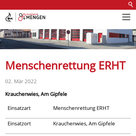
Kontakt
Impressum
Datenschutz
Barrierefreiheit
Intern
Die Feuerwehr
Abteilungen &
Menschenrettung ERHT
Fachdienste
02. Mär 2022
Fahrzeuge
Krauchenwies, Am Gipfele
Einsätze
Einsatzart
Menschenrettung ERHT
Einsatzort
Krauchenwies, Am Gipfele
Jugend