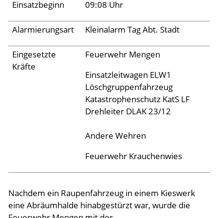
Einsatzbeginn
09:08 Uhr
Aktuelles
Alarmierungsart
Kleinalarm Tag Abt. Stadt
Links
Eingesetzte
Feuerwehr Mengen
Kräfte
Einsatzleitwagen ELW1
Löschgruppenfahrzeug
Katastrophenschutz KatS LF
Drehleiter DLAK 23/12
Andere Wehren
Feuerwehr Krauchenwies
Nachdem ein Raupenfahrzeug in einem Kieswerk
eine Abräumhalde hinabgestürzt war, wurde die
Feuerwehr Mengen mit der