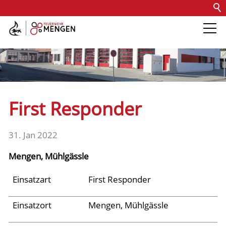
Kontakt
Impressum
Datenschutz
Barrierefreiheit
Intern
Die Feuerwehr
Abteilungen &
First Responder
Fachdienste
31. Jan 2022
Fahrzeuge
Mengen, Mühlgässle
Einsätze
Einsatzart
First Responder
Einsatzort
Mengen, Mühlgässle
Jugend