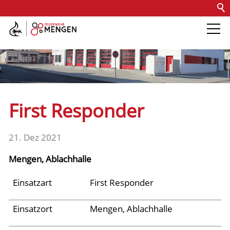
Kontakt
Impressum
Datenschutz
Barrierefreiheit
Intern
Die Feuerwehr
Abteilungen &
First Responder
Fachdienste
21. Dez 2021
Fahrzeuge
Mengen, Ablachhalle
Einsätze
Einsatzart
First Responder
Einsatzort
Mengen, Ablachhalle
Jugend