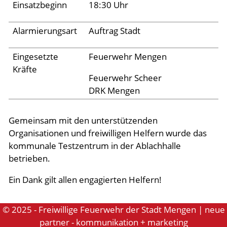
Einsatzbeginn
18:30 Uhr
Aktuelles
Alarmierungsart
Auftrag Stadt
Links
Eingesetzte
Feuerwehr Mengen
Kräfte
Feuerwehr Scheer
DRK Mengen
Gemeinsam mit den unterstützenden
Organisationen und freiwilligen Helfern wurde das
kommunale Testzentrum in der Ablachhalle
betrieben.
Ein Dank gilt allen engagierten Helfern!
© 2025 - Freiwillige Feuerwehr der Stadt Mengen | neue
partner - kommunikation + marketing