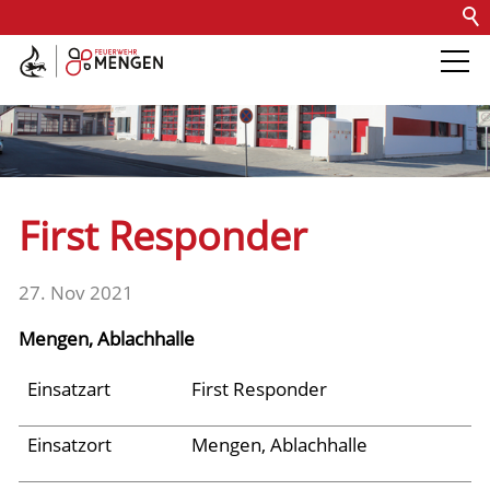
Kontakt
Impressum
Datenschutz
Barrierefreiheit
Intern
Die Feuerwehr
Abteilungen &
First Responder
Fachdienste
27. Nov 2021
Fahrzeuge
Mengen, Ablachhalle
Einsätze
Einsatzart
First Responder
Einsatzort
Mengen, Ablachhalle
Jugend