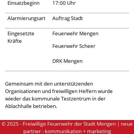
Einsatzbeginn
17:00 Uhr
Aktuelles
Alarmierungsart
Auftrag Stadt
Links
Eingesetzte
Feuerwehr Mengen
Kräfte
Feuerwehr Scheer
DRK Mengen
Gemeinsam mit den unterstützenden
Organisationen und freiwilligen Helfern wurde
wieder das kommunale Testzentrum in der
Ablachhalle betrieben.
© 2025 - Freiwillige Feuerwehr der Stadt Mengen | neue
partner - kommunikation + marketing