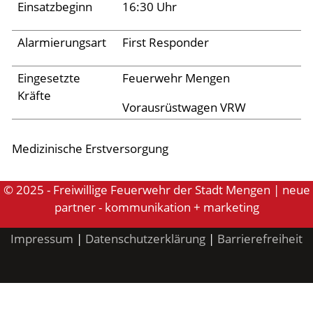
Einsatzbeginn
16:30 Uhr
Aktuelles
Alarmierungsart
First Responder
Links
Eingesetzte
Feuerwehr Mengen
Kräfte
Vorausrüstwagen VRW
Medizinische Erstversorgung
© 2025 - Freiwillige Feuerwehr der Stadt Mengen | neue
partner - kommunikation + marketing
Impressum
|
Datenschutzerklärung
|
Barrierefreiheit