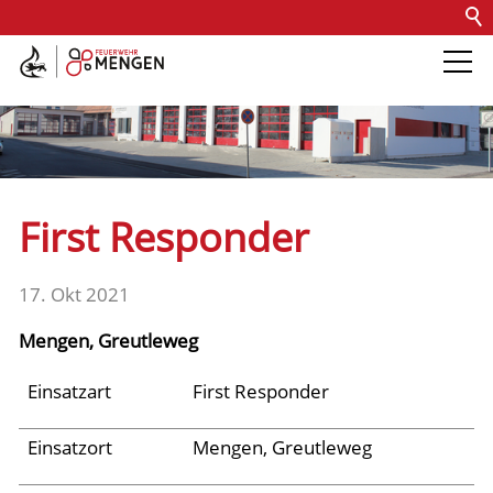
Kontakt
Impressum
Datenschutz
Barrierefreiheit
Intern
Die Feuerwehr
Abteilungen &
First Responder
Fachdienste
17. Okt 2021
Fahrzeuge
Mengen, Greutleweg
Einsätze
Einsatzart
First Responder
Einsatzort
Mengen, Greutleweg
Jugend