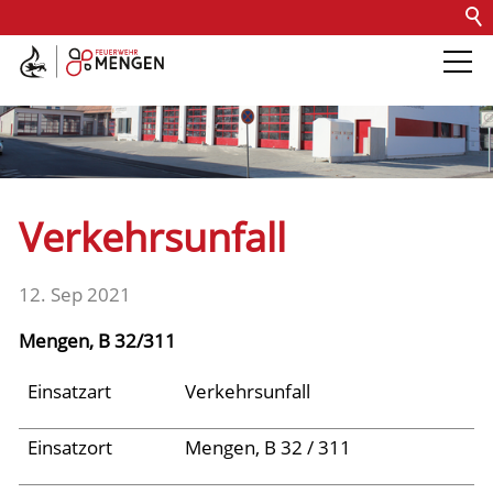
Kontakt
Impressum
Datenschutz
Barrierefreiheit
Intern
Die Feuerwehr
Abteilungen &
Verkehrsunfall
Fachdienste
12. Sep 2021
Fahrzeuge
Mengen, B 32/311
Einsätze
Einsatzart
Verkehrsunfall
Einsatzort
Mengen, B 32 / 311
Jugend