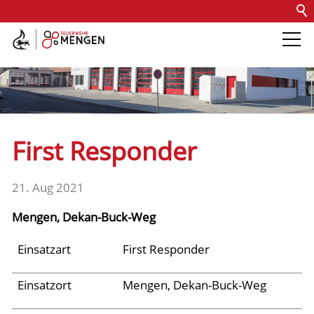
Kontakt
Impressum
Datenschutz
Barrierefreiheit
Intern
Die Feuerwehr
Abteilungen &
First Responder
Fachdienste
21. Aug 2021
Fahrzeuge
Mengen, Dekan-Buck-Weg
Einsätze
Einsatzart
First Responder
Einsatzort
Mengen, Dekan-Buck-Weg
Jugend