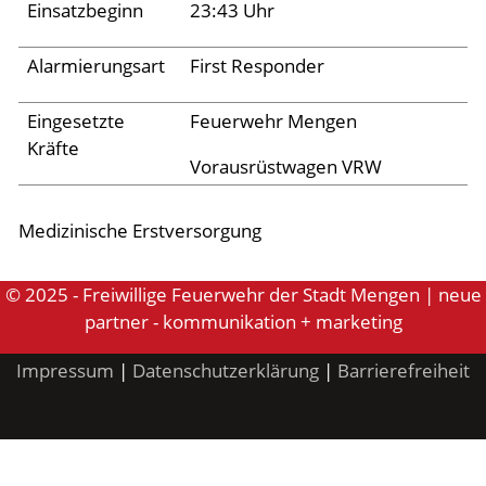
Einsatzbeginn
23:43 Uhr
Aktuelles
Alarmierungsart
First Responder
Links
Eingesetzte
Feuerwehr Mengen
Kräfte
Vorausrüstwagen VRW
Medizinische Erstversorgung
© 2025 - Freiwillige Feuerwehr der Stadt Mengen | neue
partner - kommunikation + marketing
Impressum
|
Datenschutzerklärung
|
Barrierefreiheit