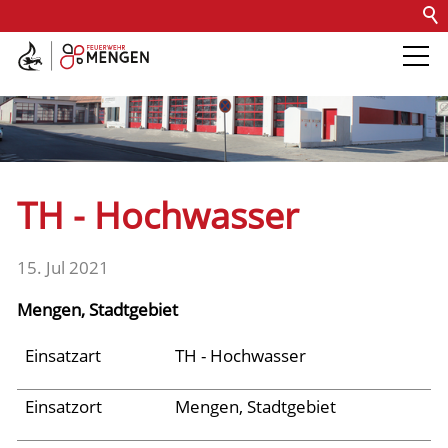
Kontakt
Impressum
Datenschutz
Barrierefreiheit
Intern
Die Feuerwehr
Abteilungen &
TH - Hochwasser
Fachdienste
15. Jul 2021
Fahrzeuge
Mengen, Stadtgebiet
Einsätze
Einsatzart
TH - Hochwasser
Einsatzort
Mengen, Stadtgebiet
Jugend