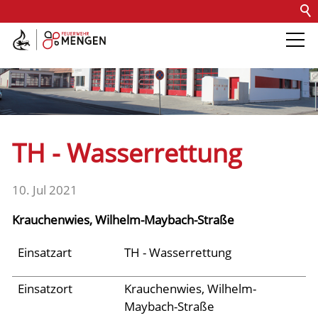
Kontakt
Impressum
Datenschutz
Barrierefreiheit
Intern
Die Feuerwehr
Abteilungen &
TH - Wasserrettung
Fachdienste
10. Jul 2021
Fahrzeuge
Krauchenwies, Wilhelm-Maybach-Straße
Einsätze
Einsatzart
TH - Wasserrettung
Einsatzort
Krauchenwies, Wilhelm-
Jugend
Maybach-Straße