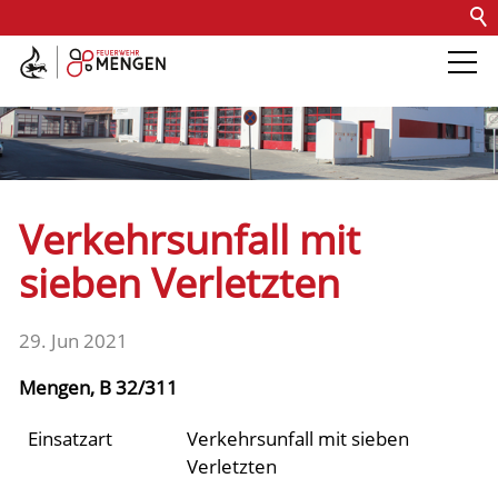
Kontakt
Impressum
Datenschutz
Barrierefreiheit
Intern
Die Feuerwehr
Abteilungen &
Verkehrsunfall mit
Fachdienste
sieben Verletzten
Fahrzeuge
29. Jun 2021
Mengen, B 32/311
Einsätze
Einsatzart
Verkehrsunfall mit sieben
Verletzten
Jugend