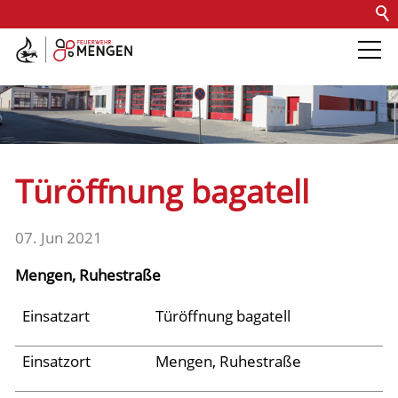
Kontakt
Impressum
Datenschutz
Barrierefreiheit
Intern
Die Feuerwehr
Abteilungen &
Türöffnung bagatell
Fachdienste
07. Jun 2021
Fahrzeuge
Mengen, Ruhestraße
Einsätze
Einsatzart
Türöffnung bagatell
Einsatzort
Mengen, Ruhestraße
Jugend