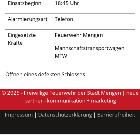
Einsatzbeginn
18:45 Uhr
Aktuelles
Alarmierungsart
Telefon
Links
Eingesetzte
Feuerwehr Mengen
Kräfte
Mannschaftstransportwagen
MTW
Öffnen eines defekten Schlosses
© 2025 - Freiwillige Feuerwehr der Stadt Mengen | neue
partner - kommunikation + marketing
Impressum
|
Datenschutzerklärung
|
Barrierefreiheit