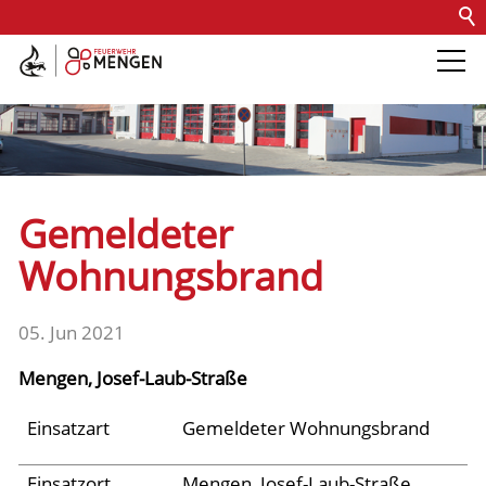
Kontakt
Impressum
Datenschutz
Barrierefreiheit
Intern
Die Feuerwehr
Abteilungen &
Gemeldeter
Fachdienste
Wohnungsbrand
Fahrzeuge
05. Jun 2021
Mengen, Josef-Laub-Straße
Einsätze
Einsatzart
Gemeldeter Wohnungsbrand
Jugend
Einsatzort
Mengen, Josef-Laub-Straße