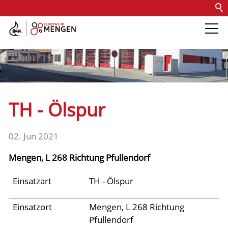
Kontakt
Impressum
Datenschutz
Barrierefreiheit
Intern
Die Feuerwehr
Abteilungen &
TH - Ölspur
Fachdienste
02. Jun 2021
Fahrzeuge
Mengen, L 268 Richtung Pfullendorf
Einsätze
Einsatzart
TH - Ölspur
Einsatzort
Mengen, L 268 Richtung
Jugend
Pfullendorf