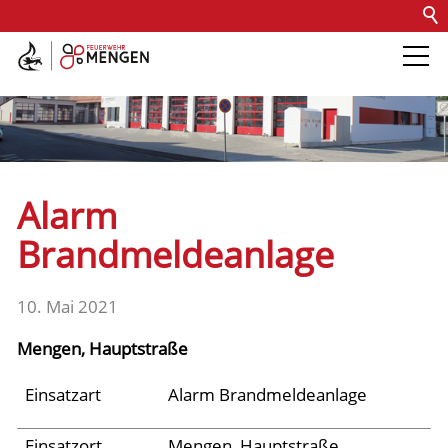
Kontakt
Impressum
Datenschutz
Barrierefreiheit
Intern
Die Feuerwehr
Abteilungen &
Alarm
Fachdienste
Brandmeldeanlage
Fahrzeuge
10. Mai 2021
Mengen, Hauptstraße
Einsätze
Einsatzart
Alarm Brandmeldeanlage
Jugend
Einsatzort
Mengen, Hauptstraße