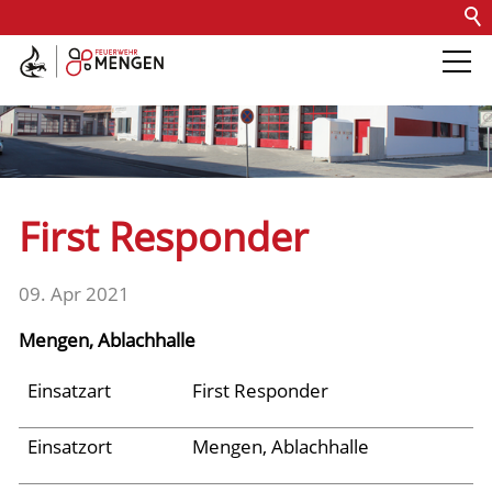
Kontakt
Impressum
Datenschutz
Barrierefreiheit
Intern
Die Feuerwehr
Abteilungen &
First Responder
Fachdienste
09. Apr 2021
Fahrzeuge
Mengen, Ablachhalle
Einsätze
Einsatzart
First Responder
Einsatzort
Mengen, Ablachhalle
Jugend