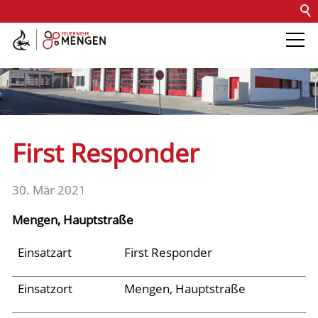
Kontakt
Impressum
Datenschutz
Barrierefreiheit
Intern
Die Feuerwehr
Abteilungen &
First Responder
Fachdienste
30. Mär 2021
Fahrzeuge
Mengen, Hauptstraße
Einsätze
Einsatzart
First Responder
Einsatzort
Mengen, Hauptstraße
Jugend