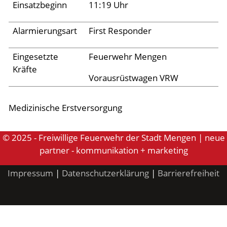
Einsatzbeginn
11:19 Uhr
Aktuelles
Alarmierungsart
First Responder
Links
Eingesetzte
Feuerwehr Mengen
Kräfte
Vorausrüstwagen VRW
Medizinische Erstversorgung
© 2025 - Freiwillige Feuerwehr der Stadt Mengen | neue
partner - kommunikation + marketing
Impressum
|
Datenschutzerklärung
|
Barrierefreiheit