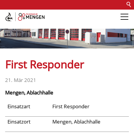
Kontakt
Impressum
Datenschutz
Barrierefreiheit
Intern
Die Feuerwehr
Abteilungen &
First Responder
Fachdienste
21. Mär 2021
Fahrzeuge
Mengen, Ablachhalle
Einsätze
Einsatzart
First Responder
Einsatzort
Mengen, Ablachhalle
Jugend