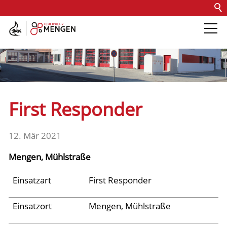
Kontakt
Impressum
Datenschutz
Barrierefreiheit
Intern
Die Feuerwehr
Abteilungen &
First Responder
Fachdienste
12. Mär 2021
Fahrzeuge
Mengen, Mühlstraße
Einsätze
Einsatzart
First Responder
Einsatzort
Mengen, Mühlstraße
Jugend