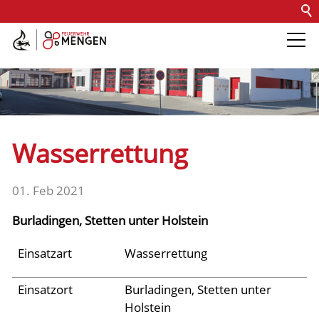
Kontakt
Impressum
Datenschutz
Barrierefreiheit
Intern
Die Feuerwehr
Abteilungen &
Wasserrettung
Fachdienste
01. Feb 2021
Fahrzeuge
Burladingen, Stetten unter Holstein
Einsätze
Einsatzart
Wasserrettung
Einsatzort
Burladingen, Stetten unter
Jugend
Holstein