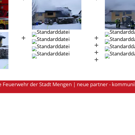
ige Feuerwehr der Stadt Mengen | neue partner - kommuni