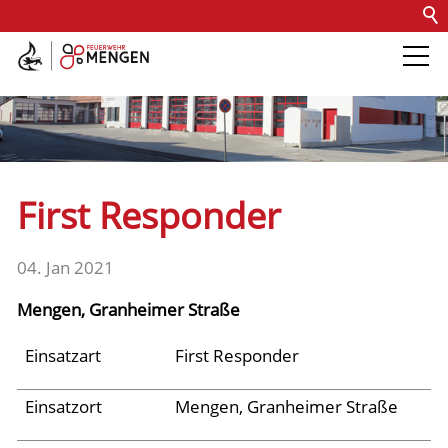
Kontakt
Impressum
Datenschutz
Barrierefreiheit
Intern
Die Feuerwehr
Abteilungen &
First Responder
Fachdienste
04. Jan 2021
Fahrzeuge
Mengen, Granheimer Straße
Einsätze
Einsatzart
First Responder
Einsatzort
Mengen, Granheimer Straße
Jugend