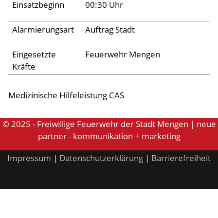
Einsatzbeginn
00:30 Uhr
Aktuelles
Alarmierungsart
Auftrag Stadt
Links
Eingesetzte
Feuerwehr Mengen
Kräfte
Medizinische Hilfeleistung CAS
© 2025 - Freiwillige Feuerwehr der Stadt Mengen | neue
partner - kommunikation + marketing
Impressum
|
Datenschutzerklärung
|
Barrierefreiheit