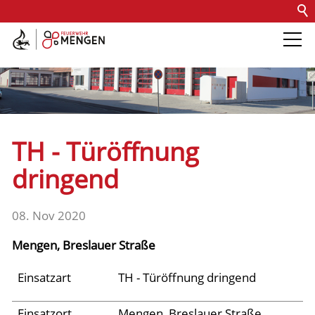
Kontakt
Impressum
Datenschutz
Barrierefreiheit
Intern
Die Feuerwehr
Abteilungen &
TH - Türöffnung
Fachdienste
dringend
Fahrzeuge
08. Nov 2020
Mengen, Breslauer Straße
Einsätze
Einsatzart
TH - Türöffnung dringend
Jugend
Einsatzort
Mengen, Breslauer Straße