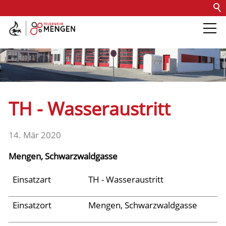
Kontakt
Impressum
Datenschutz
Barrierefreiheit
Intern
Die Feuerwehr
Abteilungen &
TH - Wasseraustritt
Fachdienste
14. Mär 2020
Fahrzeuge
Mengen, Schwarzwaldgasse
Einsätze
Einsatzart
TH - Wasseraustritt
Einsatzort
Mengen, Schwarzwaldgasse
Jugend