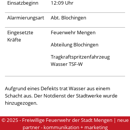
Einsatzbeginn
12:09 Uhr
Aktuelles
Alarmierungsart
Abt. Blochingen
Links
Eingesetzte
Feuerwehr Mengen
Kräfte
Abteilung Blochingen
Tragkraftspritzenfahrzeug
Wasser TSF-W
Aufgrund eines Defekts trat Wasser aus einem
Schacht aus. Der Notdienst der Stadtwerke wurde
hinzugezogen.
© 2025 - Freiwillige Feuerwehr der Stadt Mengen | neue
partner - kommunikation + marketing