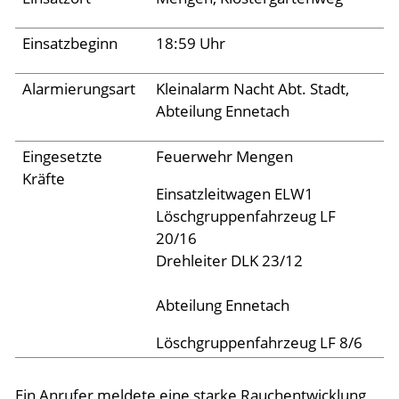
Aktuelles
Einsatzbeginn
18:59 Uhr
Alarmierungsart
Kleinalarm Nacht Abt. Stadt,
Links
Abteilung Ennetach
Eingesetzte
Feuerwehr Mengen
Kräfte
Einsatzleitwagen ELW1
Löschgruppenfahrzeug LF
20/16
Drehleiter DLK 23/12
Abteilung Ennetach
Löschgruppenfahrzeug LF 8/6
Ein Anrufer meldete eine starke Rauchentwicklung