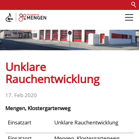
Kontakt
Impressum
Datenschutz
Barrierefreiheit
Intern
Die Feuerwehr
Abteilungen &
Unklare
Fachdienste
Rauchentwicklung
Fahrzeuge
17. Feb 2020
Mengen, Klostergartenweg
Einsätze
Einsatzart
Unklare Rauchentwicklung
Jugend
Einsatzort
Mengen, Klostergartenweg