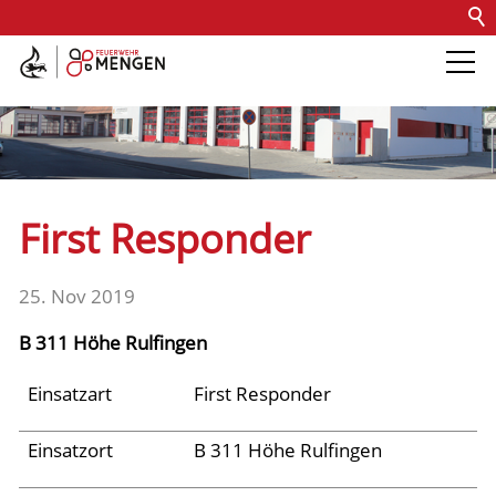
Kontakt
Impressum
Datenschutz
Barrierefreiheit
Intern
Die Feuerwehr
Abteilungen &
First Responder
Fachdienste
25. Nov 2019
Fahrzeuge
B 311 Höhe Rulfingen
Einsätze
Einsatzart
First Responder
Einsatzort
B 311 Höhe Rulfingen
Jugend