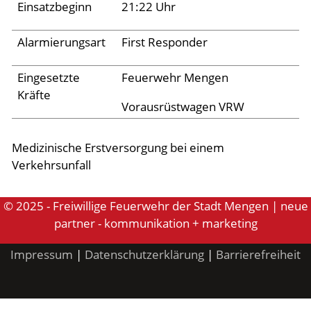
Einsatzbeginn
21:22 Uhr
Aktuelles
Alarmierungsart
First Responder
Links
Eingesetzte
Feuerwehr Mengen
Kräfte
Vorausrüstwagen VRW
Medizinische Erstversorgung bei einem
Verkehrsunfall
© 2025 - Freiwillige Feuerwehr der Stadt Mengen | neue
partner - kommunikation + marketing
Impressum
|
Datenschutzerklärung
|
Barrierefreiheit