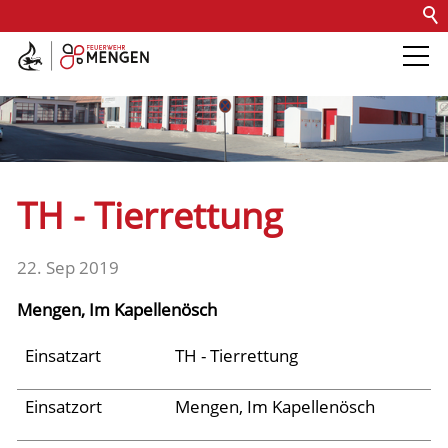
Kontakt
Impressum
Datenschutz
Barrierefreiheit
Intern
Die Feuerwehr
Abteilungen &
TH - Tierrettung
Fachdienste
22. Sep 2019
Fahrzeuge
Mengen, Im Kapellenösch
Einsätze
Einsatzart
TH - Tierrettung
Einsatzort
Mengen, Im Kapellenösch
Jugend