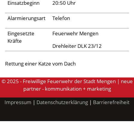
Einsatzbeginn
20:50 Uhr
Aktuelles
Alarmierungsart
Telefon
Links
Eingesetzte
Feuerwehr Mengen
Kräfte
Drehleiter DLK 23/12
Rettung einer Katze vom Dach
© 2025 - Freiwillige Feuerwehr der Stadt Mengen | neue
partner - kommunikation + marketing
Impressum
|
Datenschutzerklärung
|
Barrierefreiheit