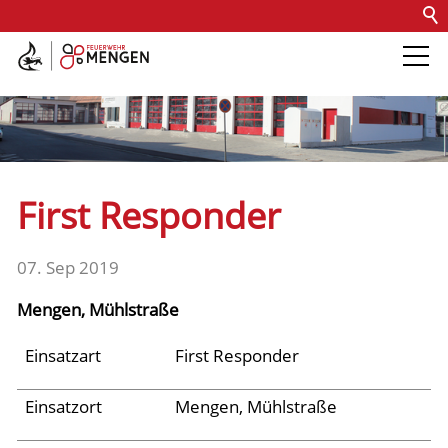
Kontakt
Impressum
Datenschutz
Barrierefreiheit
Intern
Die Feuerwehr
Abteilungen &
First Responder
Fachdienste
07. Sep 2019
Fahrzeuge
Mengen, Mühlstraße
Einsätze
Einsatzart
First Responder
Einsatzort
Mengen, Mühlstraße
Jugend