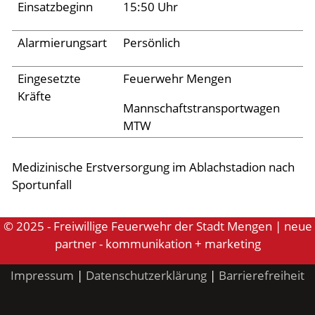
Einsatzbeginn
15:50 Uhr
Aktuelles
Alarmierungsart
Persönlich
Links
Eingesetzte
Feuerwehr Mengen
Kräfte
Mannschaftstransportwagen
MTW
Medizinische Erstversorgung im Ablachstadion nach
Sportunfall
© 2025 - Freiwillige Feuerwehr der Stadt Mengen | neue
partner - kommunikation + marketing
Impressum
|
Datenschutzerklärung
|
Barrierefreiheit