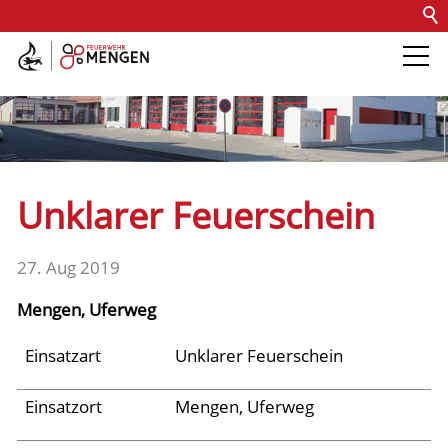
Kontakt
Impressum
Datenschutz
Barrierefreiheit
Intern
Die Feuerwehr
Abteilungen &
Unklarer Feuerschein
Fachdienste
27. Aug 2019
Fahrzeuge
Mengen, Uferweg
Einsätze
Einsatzart
Unklarer Feuerschein
Einsatzort
Mengen, Uferweg
Jugend