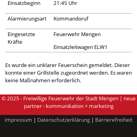
Einsatzbeginn
21:45 Uhr
Aktuelles
Alarmierungsart
Kommandoruf
Links
Eingesetzte
Feuerwehr Mengen
Kräfte
Einsatzleitwagen ELW1
Es wurde ein unklarer Feuerschein gemeldet. Dieser
konnte einer Grillstelle zugeordnet werden. Es waren
keine Maßnahmen erforderlich.
© 2025 - Freiwillige Feuerwehr der Stadt Mengen | neue
partner - kommunikation + marketing
Impressum
|
Datenschutzerklärung
|
Barrierefreiheit