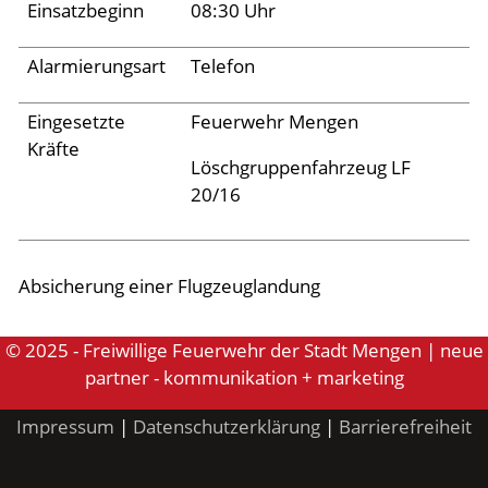
Einsatzbeginn
08:30 Uhr
Aktuelles
Alarmierungsart
Telefon
Links
Eingesetzte
Feuerwehr Mengen
Kräfte
Löschgruppenfahrzeug LF
20/16
Absicherung einer Flugzeuglandung
© 2025 - Freiwillige Feuerwehr der Stadt Mengen | neue
partner - kommunikation + marketing
Impressum
|
Datenschutzerklärung
|
Barrierefreiheit