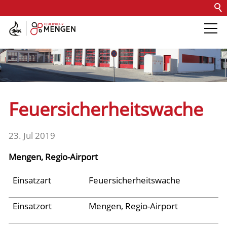
Kontakt
Impressum
Datenschutz
Barrierefreiheit
Intern
Die Feuerwehr
Abteilungen &
Feuersicherheitswache
Fachdienste
23. Jul 2019
Fahrzeuge
Mengen, Regio-Airport
Einsätze
Einsatzart
Feuersicherheitswache
Einsatzort
Mengen, Regio-Airport
Jugend