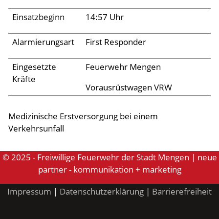
Einsatzbeginn
14:57 Uhr
Aktuelles
Alarmierungsart
First Responder
Links
Eingesetzte
Feuerwehr Mengen
Kräfte
Vorausrüstwagen VRW
Medizinische Erstversorgung bei einem
Verkehrsunfall
© 2025 - Freiwillige Feuerwehr der Stadt Mengen | neue
partner - kommunikation + marketing
Impressum
|
Datenschutzerklärung
|
Barrierefreiheit