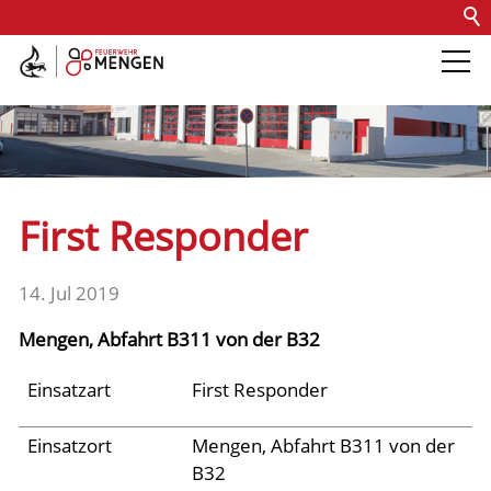
Kontakt
Impressum
Datenschutz
Barrierefreiheit
Intern
Die Feuerwehr
Abteilungen &
First Responder
Fachdienste
14. Jul 2019
Fahrzeuge
Mengen, Abfahrt B311 von der B32
Einsätze
Einsatzart
First Responder
Einsatzort
Mengen, Abfahrt B311 von der
Jugend
B32