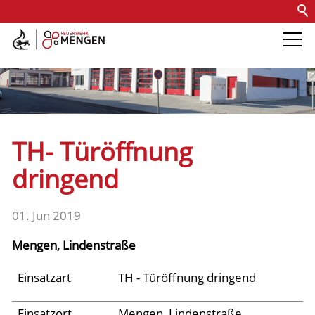
Kontakt
Impressum
Datenschutz
Barrierefreiheit
Intern
Die Feuerwehr
Abteilungen &
TH- Türöffnung
Fachdienste
dringend
Fahrzeuge
01. Jun 2019
Mengen, Lindenstraße
Einsätze
Einsatzart
TH - Türöffnung dringend
Jugend
Einsatzort
Mengen, Lindenstraße