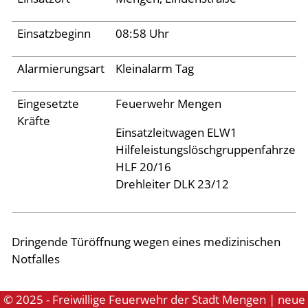
Aktuelles
Einsatzbeginn
08:58 Uhr
Alarmierungsart
Kleinalarm Tag
Links
Eingesetzte
Feuerwehr Mengen
Kräfte
Einsatzleitwagen ELW1
Hilfeleistungslöschgruppenfahrzeu
HLF 20/16
Drehleiter DLK 23/12
Dringende Türöffnung wegen eines medizinischen
Notfalles
© 2025 - Freiwillige Feuerwehr der Stadt Mengen | neue