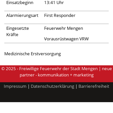
Archiv 2024
Einsatzbeginn
13:41 Uhr
Archiv 2023
Alarmierungsart
First Responder
Archiv 2022
Eingesetzte
Feuerwehr Mengen
Archiv 2021
Kräfte
Archiv 2020
Vorausrüstwagen VRW
Archiv 2019
Medizinische Erstversorgung
Archiv 2018
Archiv 2017
© 2025 - Freiwillige Feuerwehr der Stadt Mengen | neue
partner - kommunikation + marketing
Archiv 2016
Archiv 2015
Impressum
|
Datenschutzerklärung
|
Barrierefreiheit
Jugend