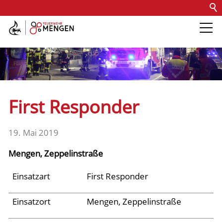
Kontakt
Impressum
Datenschutz
Barrierefreiheit
Intern
Die Feuerwehr
Abteilungen &
First Responder
Fachdienste
19. Mai 2019
Fahrzeuge
Mengen, Zeppelinstraße
Einsätze
Einsatzart
First Responder
Einsatzort
Mengen, Zeppelinstraße
Archiv 2025